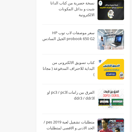
نسخة حصرية من كتاب الداتا
شيت و بدائل المكونات
الالكترونية
سعر موصفات لاب توب HP
probook 650 G2 الجيل السادس
كتاب تسويق الالكترونى من
البداية للاحتراف المدفوعة ( مجانا
)
الفرق بين رامات pc3 / pc3l او
ddr3 / ddr3l
متطلبات تشفيل لعبة pes 2019 /
الحد الادنى و الاقصى لمتطلبات