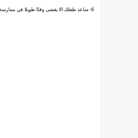
6- ساعد طفلك الا يقضى وقتًا طويلا في ممارسة ألعاب االرقمية و الانترنت خوفا من الانطواء و الادمان.