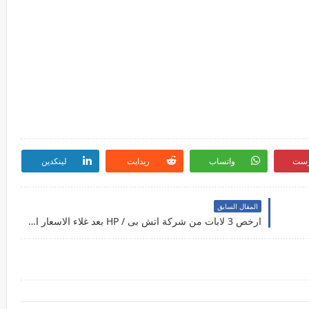
رست
واتساب
ريدايت
لينكدين
المقال السابق
ارخص 3 لابات من شركة اتش بى / HP بعد غلاء الاسعار اخر 2020