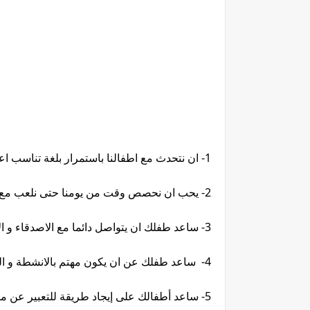
1- ان نتحدث مع اطفالنا باستمرار بلغة تناسب اعمارهم لكى يحس بالاهتمام من ناحيته
2- يحب ان نحصص وقت من يومنا حتى نلعب مع اطفالنا
3- ساعد طفلك ان يتواصل دائما مع الاصدقاء و الاقارب حتى يكون اجتماعى و ليس منطويا
4- ساعد طفلك عن ان يكون مهتم بالانشطة و الرياضة من الرسم و الطبخ و ممارسة الرياضه المفضلة لديه
5- ساعد أطفالك على إيجاد طريقة للتعبير عن مشاعرهم .