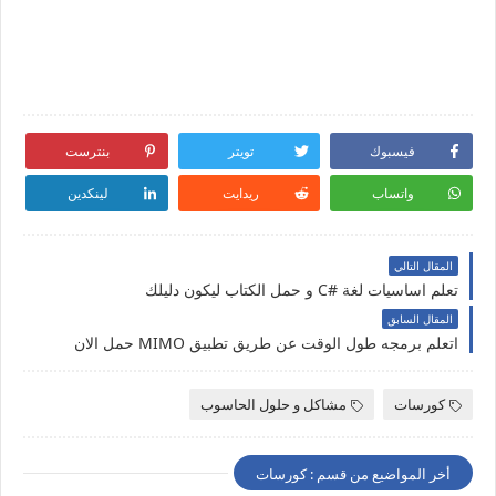
فيسبوك
تويتر
بنترست
واتساب
ريدايت
لينكدين
المقال التالي
تعلم اساسيات لغة #C و حمل الكتاب ليكون دليلك
المقال السابق
اتعلم برمجه طول الوقت عن طريق تطبيق MIMO حمل الان
كورسات
مشاكل و حلول الحاسوب
أخر المواضيع من قسم : كورسات