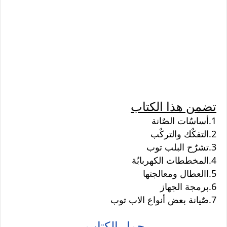
تضمن هذا الكتاب
1.أساسٌات الصٌانة
2.التفكٌك والتركٌب
3.تشرٌح البلب توب
4.المخططات الكهربابٌة
5.االعطال ومعالجتها
6.برمجة الجهاز
7.صٌيانة بعض أنواع الاب توب
حمل الكتاب