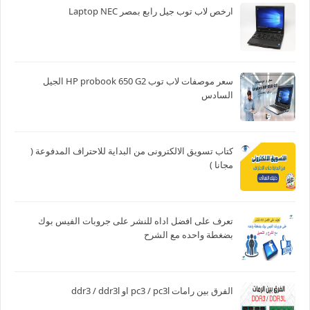
ارخص لاب توب جيل رابع بمصر Laptop NEC
سعر موصفات لاب توب HP probook 650 G2 الجيل
السادس
كتاب تسويق الالكترونى من البداية للاحتراف المدفوعة (
مجانا )
تعرف على افضل اداه للنشر على جروبات الفيس بوك
بضغطة واحده مع الشرح
الفرق بين رامات pc3 / pc3l او ddr3 / ddr3l