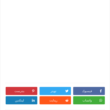
فيسبوك
تويتر
بنترست
واتساب
ريدايت
لينكدين