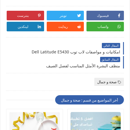
فيسبوك
تويتر
بنترست
واتساب
ريدايت
لينكدين
المقال التالي
امكانيات و مواصفات لاب توب Dell Latitude E5430
المقال السابق
منظف البشرة الأمثل المناسب لفصل الصيف
صحة و جمال
أخر المواضيع من قسم : صحة و جمال