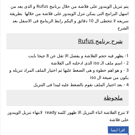
يتم تنزيل الويندوز على فلاشة من خلال برنامج Rufus و الذى يعد من
اسهل البرامج التى يمكن تنزل الويندوز على فلاشة من خلالها بطريقة
سريعه لا تتخطى ال 10 دقائق و اليكم رابط الربنامج فى الاسفل بعد
الشرح
شرح برنامج Rufus
1- يظهر فيه حجم الفلاشة و يفضل الا تقل عن 8 جيجا بايت
2 - اسم ملف الـ iso الذى ادخلته الى الفلاشة
3 - و هو اهم خطوة و هى الضغط عليها ثم اختيار الملف المراد تنزيله و
يكون من ضيغة ال iso
4 - بعد اختيار الملف نقوم بالضغط عليه ليبدا فى التنزيل
ملحوظة
لا تنزع الفلاشة اثناء التنزيل الا ظهور كلمة ready لانتهاء تنزيل الويندوز
على فلاشة
اقرا ايضا