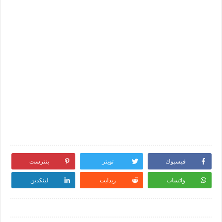
فيسبوك
تويتر
بنترست
واتساب
ريدايت
لينكدين