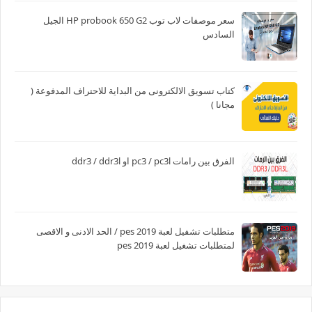
سعر موصفات لاب توب HP probook 650 G2 الجيل
السادس
كتاب تسويق الالكترونى من البداية للاحتراف المدفوعة (
مجانا )
الفرق بين رامات pc3 / pc3l او ddr3 / ddr3l
متطلبات تشفيل لعبة pes 2019 / الحد الادنى و الاقصى
لمتطلبات تشغيل لعبة pes 2019