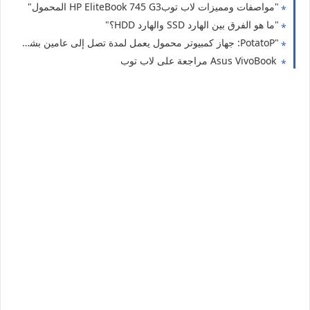
"مواصفات ومميزات لاب توبHP EliteBook 745 G3 المحمول"
"ما هو الفرق بين الهارد SSD والهارد HDD؟"
"PotatoP: جهاز كمبيوتر محمول يعمل لمدة تصل إلى عامين بشحنة واحدة فقط"
Asus VivoBook مراجعة على لاب توب