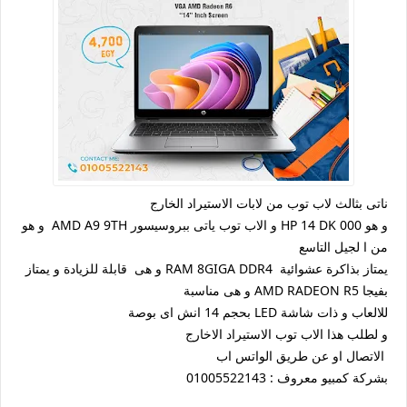
ناتى بثالث لاب توب من لابات الاستيراد الخارج
و هو HP 14 DK 000 و الاب توب ياتى ببروسيسور AMD A9 9TH و هو
من ا لجيل التاسع
يمتاز بذاكرة عشوائية RAM 8GIGA DDR4 و هى قابلة للزيادة و يمتاز
بفيجا AMD RADEON R5 و هى مناسبة
للالعاب و ذات شاشة LED بحجم 14 انش اى بوصة
و لطلب هذا الاب توب الاستيراد الاخارج
الاتصال او عن طريق الواتس اب
بشركة كمبيو معروف : 01005522143