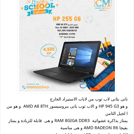
ناتى بثانى لاب توب من لابات الاستيراد الخارج
و هو HP 945 G3 و الاب توب ياتى ببروسيسور AMD A8 8TH و هو من
ا لجيل الثامن
يمتاز بذاكرة عشوائية RAM 8GIGA DDR3 و هى قابلة للزيادة و يمتاز
بفيجا AMD RADEON R6 و هى مناسبة