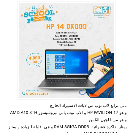
ناتى برابع لاب توب من لابات الاستيراد الخارج
و هو HP PAVILION 17 و الاب توب ياتى ببروسيسور AMD A10 8TH
و هو من ا لجيل الثامن
يمتاز بذاكرة عشوائية RAM 8GIGA DDR3 و هى قابلة للزيادة و يمتاز