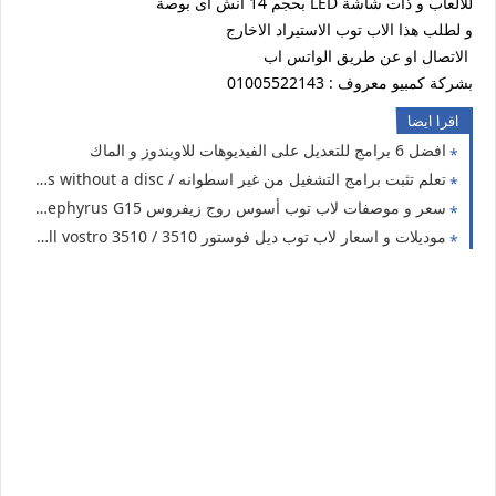
للالعاب و ذات شاشة LED بحجم 14 انش اى بوصة
و لطلب هذا الاب توب الاستيراد الاخارج
الاتصال او عن طريق الواتس اب
بشركة كمبيو معروف : 01005522143
اقرا ايضا
افضل 6 برامج للتعديل على الفيديوهات للاويندوز و الماك
تعلم تثبت برامج التشغيل من غير اسطوانه / Install all programs without a disc
سعر و موصفات لاب توب أسوس روج زيفروس Asus ROG Zephyrus G15
موديلات و اسعار لاب توب ديل فوستور 3510 / dell vostro 3510