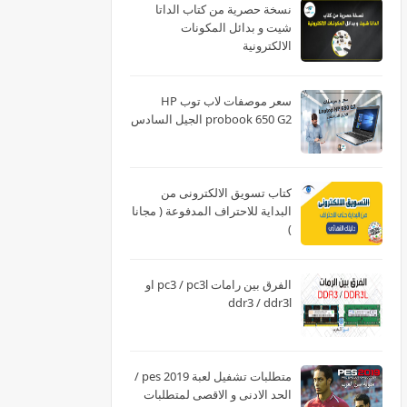
نسخة حصرية من كتاب الداتا
شيت و بدائل المكونات
الالكترونية
سعر موصفات لاب توب HP
probook 650 G2 الجيل السادس
كتاب تسويق الالكترونى من
البداية للاحتراف المدفوعة ( مجانا
)
الفرق بين رامات pc3 / pc3l او
ddr3 / ddr3l
متطلبات تشفيل لعبة pes 2019 /
الحد الادنى و الاقصى لمتطلبات