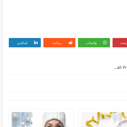
رست
واتساب
ريدايت
لينكدين
عملاق إزالة كافة البرامج من جذورها Total Uninstall Pro 6.20.1.475